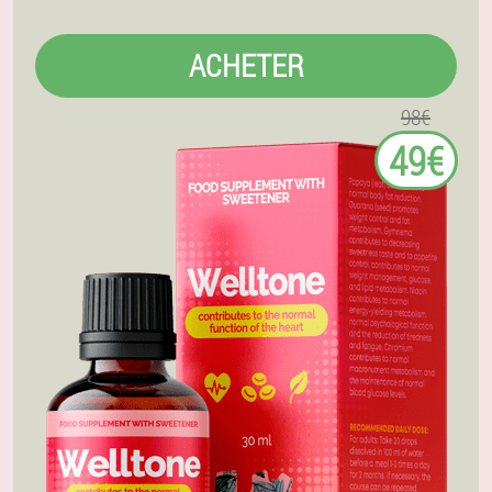
ACHETER
98€
49€