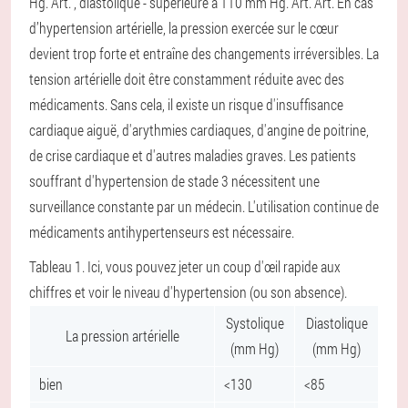
Hg. Art. , diastolique - supérieure à 110 mm Hg. Art. Art. En cas
d’hypertension artérielle, la pression exercée sur le cœur
devient trop forte et entraîne des changements irréversibles. La
tension artérielle doit être constamment réduite avec des
médicaments. Sans cela, il existe un risque d'insuffisance
cardiaque aiguë, d'arythmies cardiaques, d'angine de poitrine,
de crise cardiaque et d'autres maladies graves. Les patients
souffrant d'hypertension de stade 3 nécessitent une
surveillance constante par un médecin. L'utilisation continue de
médicaments antihypertenseurs est nécessaire.
Tableau 1. Ici, vous pouvez jeter un coup d'œil rapide aux
chiffres et voir le niveau d'hypertension (ou son absence).
Systolique
Diastolique
La pression artérielle
(mm Hg)
(mm Hg)
bien
<130
<85