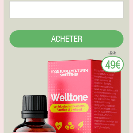
ACHETER
98€
49€