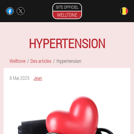
SITE OFFICIEL
WELLTONE
HYPERTENSION
Welltone
Des articles
Hypertension
8 Mai 2025
Jean