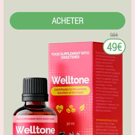
ACHETER
98€
49€